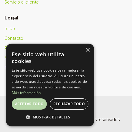
Servicio al cliente
Legal
Inicio
Contacto
×
Política de cookies
Ese sitio web utiliza
Aviso Legal
cookies
Política de privacidad
Este sitio web usa cookies para mejorar la
experiencia del usuario. Al utilizar nuestro
sitio web, usted acepta todas las cookies de
acuerdo con nuestra Política de cookies.
Más información
ACEPTAR TODO
RECHAZAR TODO
MOSTRAR DETALLES
©
Buro Planet, SLU
- Todos los derechos reservados