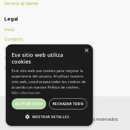
Servicio al cliente
Legal
Inicio
Contacto
×
Política de cookies
Ese sitio web utiliza
Aviso Legal
cookies
Política de privacidad
Este sitio web usa cookies para mejorar la
experiencia del usuario. Al utilizar nuestro
sitio web, usted acepta todas las cookies de
acuerdo con nuestra Política de cookies.
Más información
ACEPTAR TODO
RECHAZAR TODO
MOSTRAR DETALLES
©
Buro Planet, SLU
- Todos los derechos reservados