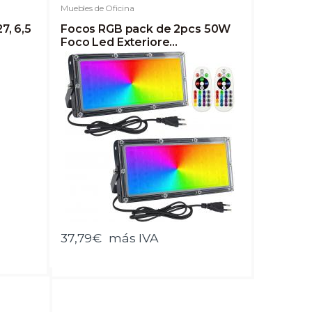
Muebles de Oficina
7, 6,5
Focos RGB pack de 2pcs 50W
Foco Led Exteriore
Impermeable IP65 16 colores y
4 modos Cambio de color Luz
de seguridad con Control
Remoto,para Jardín, Fiesta,
Navidad Iluminación
37,79€
más IVA