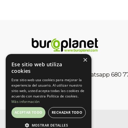
×
Ese sitio web utiliza
Contacta con nosotros
cookies
981 970 130 / Whatsapp 680 7
Este sitio web usa cookies para mejorar la
experiencia del usuario. Al utilizar nuestro
sitio web, usted acepta todas las cookies de
acuerdo con nuestra Política de cookies.
Más información
ACEPTAR TODO
RECHAZAR TODO
MOSTRAR DETALLES