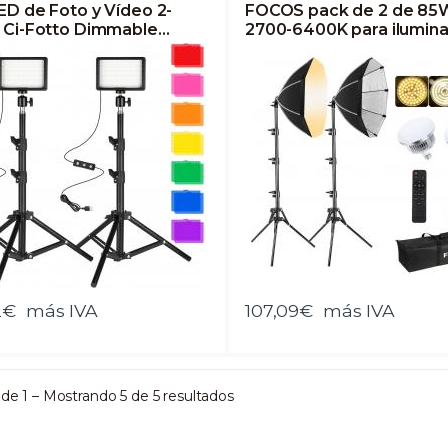
ED de Foto y Vídeo 2-
FOCOS pack de 2 de 85
 Ci-Fotto Dimmable
2700-6400K para ilumina
K USB Luz Continua de
fotografia 2x50cm Octo
rafía con Trípodes y
softbox Kit fotografia co
os de Color para Estudios
Totalmente Ajustable S
tografía, Youtube, TikTok,
de luz para fotografía de
ación de Video, Game
Retrato, Live Streaming,
aming
Youtube Video
2€
más IVA
107,09€
más IVA
 de 1 – Mostrando 5 de 5 resultados