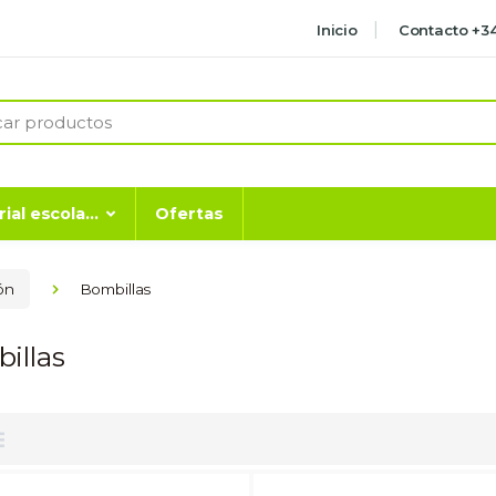
Inicio
Contacto +34
ial escola...
Ofertas
ón
Bombillas
illas