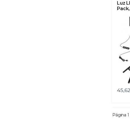
Luz L
Pack,
5600
Fotog
Filtr
de Fo
Grab
Stre
45,6
Página 1