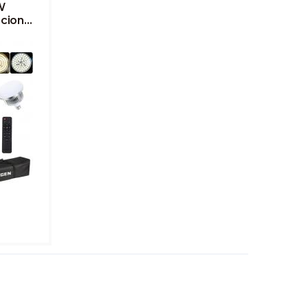
W
cion
gen
n 1.5m
oportes