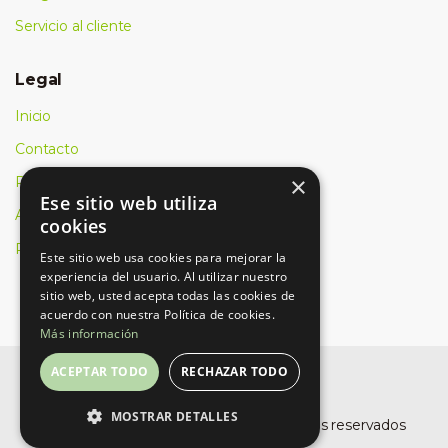
Servicio al cliente
Legal
Inicio
Contacto
×
Política de cookies
Ese sitio web utiliza
Aviso Legal
cookies
Política de privacidad
Este sitio web usa cookies para mejorar la
experiencia del usuario. Al utilizar nuestro
sitio web, usted acepta todas las cookies de
acuerdo con nuestra Política de cookies.
Más información
ACEPTAR TODO
RECHAZAR TODO
MOSTRAR DETALLES
©
Buro Planet, SLU
- Todos los derechos reservados